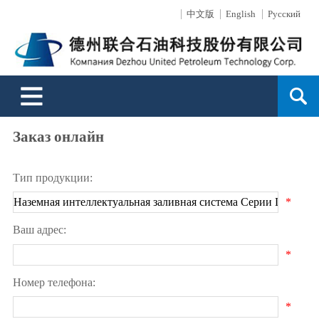
中文版
English
Русский
О нас
Новости
Продукции
Обработка поверхностей
Технические услуги
Услуги сбыта
Поддержка
Контакты
Описание компании
Новости компании
Буровые инструменты
Описание
Обзор бизнеса
Сеть сбыта
Сообщение онлайн
Культура предприятия
Производительность
Способность бизнеса
Сервис
Заказ онлайн
Устьевые оборудования контроля
Заказ онлайн
История развития
Сила техники
Система впрыска для увеличения добычи нефти на месторождении
Специальные услуги для направленных
Слава
Защита окружающей среды
Испытательный стенд скважинных инструментов
скважин и примеры скважниы услуги
Тип продукции:
*
Выступление президента
Область услуги
Шланг высокого давления для гидроразрыва пласта
Ваш адрес:
Поиск
*
Номер телефона:
*