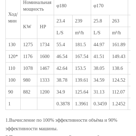
Номинальная
φ180
φ170
φ1
мощность
Ход/
мин
23.4
239
25.8
263
28
KW
HP
L/S
m³/h
L/S
m³/h
L/
130
1275
1734
55.4
181.5
44.97
161.89
39
120*
1176
1600
46.54
167.54
41.51
149.43
36
110
1078
1467
42.64
153.5
38.05
138.6
33
100
980
1333
38.78
139.61
34.59
124.52
30
90
882
1200
34.9
125.64
31.13
112.07
27
1
0.3878
1.3961
0.3459
1.2452
0.
1.Вычисление по 100% эффективности объёма и 90%
эффективности машины.