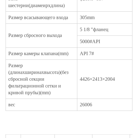
шестерни(диамеирxдлина)
Размер всасывающего входа
305mm
5 1/8 "фланец
Размер сбросного выхода
5000#API
Размер камеры клапана(mm)
API 7#
Размер
(длинаxширинаxвысота)(без
сбросной секции
4426×2413×2004
фильтрационной сетки и
кривой прубы)(mm)
вес
26006