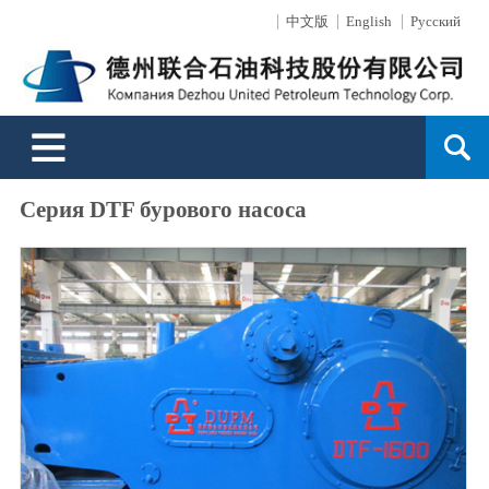
中文版
English
Русский
О нас
Новости
Продукции
Обработка поверхностей
Технические услуги
Услуги сбыта
Поддержка
Контакты
Описание компании
Новости компании
Буровые инструменты
Описание
Обзор бизнеса
Сеть сбыта
Сообщение онлайн
Культура предприятия
Производительность
Способность бизнеса
Сервис
Заказ онлайн
Устьевые оборудования контроля
Серия DTF бурового насоса
История развития
Сила техники
Система впрыска для увеличения добычи нефти на месторождении
Специальные услуги для направленных
Слава
Защита окружающей среды
Испытательный стенд скважинных инструментов
скважин и примеры скважниы услуги
Выступление президента
Область услуги
Шланг высокого давления для гидроразрыва пласта
Поиск