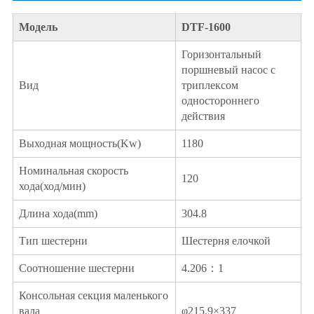
Модель
DTF-1600
Горизонтальный
поршневый насос с
Вид
триплексом
одностороннего
действия
Выходная мощность(Kw)
1180
Номинальная скорость
120
хода(ход/мин)
Длина хода(mm)
304.8
Тип шестерни
Шестерня елочкой
Соотношение шестерни
4.206：1
Консольная секция маленького
вала
φ215.9×337