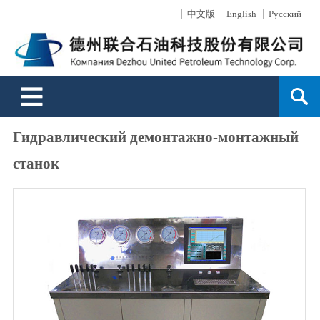
中文版
English
Русский
О нас
Новости
Продукции
Обработка поверхностей
Технические услуги
Услуги сбыта
Поддержка
Контакты
Описание компании
Новости компании
Буровые инструменты
Описание
Обзор бизнеса
Сеть сбыта
Сообщение онлайн
Культура предприятия
Производительность
Способность бизнеса
Сервис
Заказ онлайн
Устьевые оборудования контроля
Гидравлический демонтажно-монтажный
История развития
Сила техники
Система впрыска для увеличения добычи нефти на месторождении
Специальные услуги для направленных
станок
Слава
Защита окружающей среды
Испытательный стенд скважинных инструментов
скважин и примеры скважниы услуги
Выступление президента
Область услуги
Шланг высокого давления для гидроразрыва пласта
Поиск