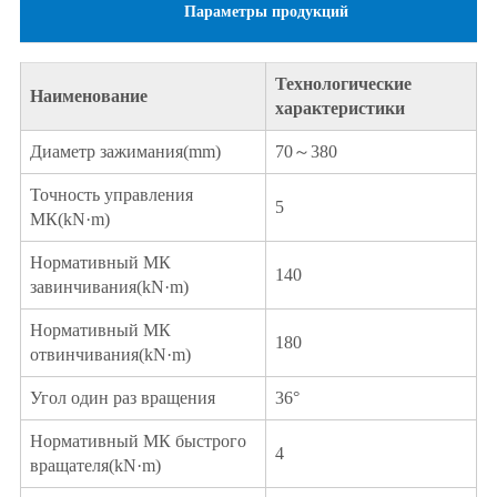
Параметры продукций
Технологические
Наименование
характеристики
Диаметр зажимания(mm)
70～380
Точность управления
5
МК(kN·m)
Нормативный МК
140
завинчивания(kN·m)
Нормативный МК
180
отвинчивания(kN·m)
Угол один раз вращения
36°
Нормативный МК быстрого
4
вращателя(kN·m)