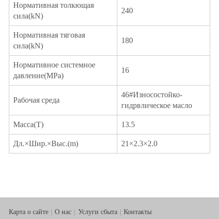
Нормативная толкющая
240
сила(kN)
Нормативная тяговая
180
сила(kN)
Нормативное системное
16
давление(MPa)
46#Износостойко-
Рабочая среда
гидрвлическое масло
Масса(T)
13.5
Дл.×Шир.×Выс.(m)
21×2.3×2.0
Карта о сайте
О нас
Услуги сбыта
Контакты