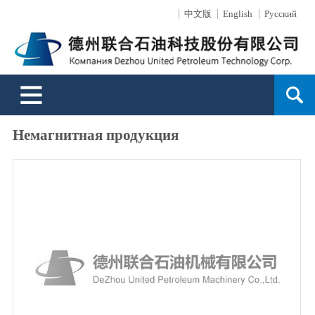
中文版
English
Русский
О нас
Новости
Продукции
Обработка поверхностей
Технические услуги
Услуги сбыта
Поддержка
Контакты
Описание компании
Новости компании
Буровые инструменты
Описание
Обзор бизнеса
Сеть сбыта
Сообщение онлайн
Культура предприятия
Производительность
Способность бизнеса
Сервис
Заказ онлайн
Устьевые оборудования контроля
Немагнитная продукция
История развития
Сила техники
Система впрыска для увеличения добычи нефти на месторождении
Специальные услуги для направленных
Слава
Защита окружающей среды
Испытательный стенд скважинных инструментов
скважин и примеры скважниы услуги
Выступление президента
Область услуги
Шланг высокого давления для гидроразрыва пласта
Поиск